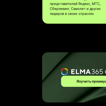
представителей Яндекс, МТС,
Сберлизинг, Самолет и других
лидеров в своих отраслях
Изучить преиму