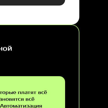
ной
торые платят всё
ановятся всё
 Автоматизация