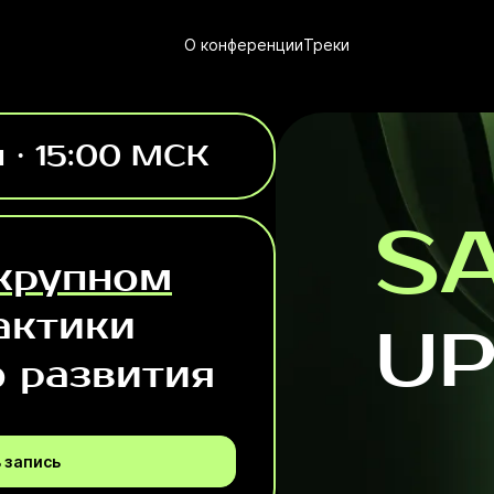
О конференции
Треки
я · 15:00 МСК
S
крупном
актики
UP
о развития
 запись