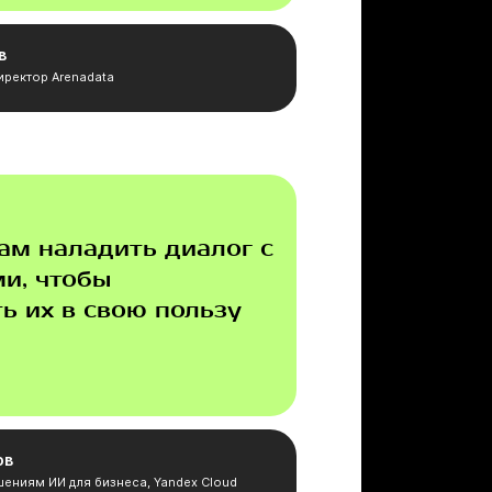
в
ректор Arenadata
ам наладить диалог с
и, чтобы
ь их в свою пользу
ов
ениям ИИ для бизнеса, Yandex Cloud