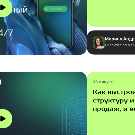
Марина Андр
Директор по мар
23 минуты
Как выстро
структуру 
продаж, и е