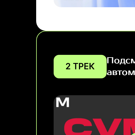
Подсм
2 ТРЕК
автом