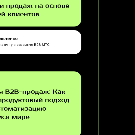
 и продаж на основе
ей клиентов
льченко
кетингу и развитию B2B МТС
я B2B-продаж: Как
 продуктовый подход
втоматизацию
ся мире