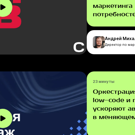
маркетинга
потребност
Андрей Миха
Директор по мар
23 минуты
Оркестраци
low–code и
ускоряют а
в меняющем