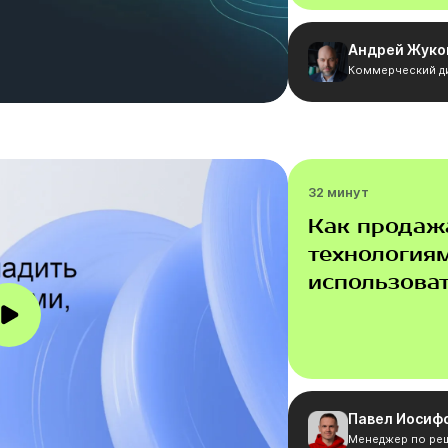
Андрей Жуко
Коммерческий ди
32 минут
Как продаж
технологиям
использоват
Павел Иосиф
Менеджер по реш