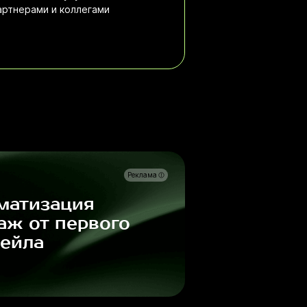
артнерами и коллегами
Реклама
матизация
аж от первого
сейла