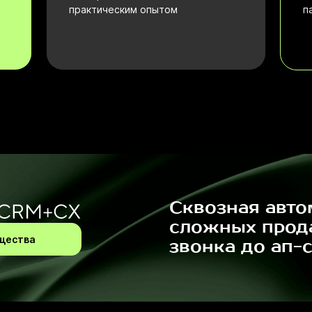
практическим опытом
п
Сквозная авто
сложных прод
щества
звонка до ап-